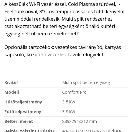
A készülék Wi-Fi vezérléssel, Cold Plasma szűrővel, I-
Feel funkcióval, 8°C-os temperálással és több kényelmi
üzemmóddal rendelkezik. Multi split rendszerhez
csatlakoztatható beltéri egységként önálló kültéri
egység nélkül nem üzemeltethető.
Opcionális tartozékok: vezetékes távirányító, kártyás
kapcsoló, központi vezérlés, távoli felügyelet.
Kivitel
Multi split beltéri egység
Modell
Comfort Pro
Hűtőteljesítmény
3,5 kW
Fűtőteljesítmény
3,8 kW
Beltéri méret
889x294x212 mm
Beltéri zajszint (Hűtés)
43/39/37/33/31/29/26/18 dB(A)