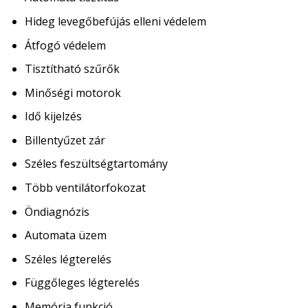
Hideg levegőbefújás elleni védelem
Átfogó védelem
Tisztítható szűrők
Minőségi motorok
Idő kijelzés
Billentyűzet zár
Széles feszültségtartomány
Több ventilátorfokozat
Öndiagnózis
Automata üzem
Széles légterelés
Függőleges légterelés
Memória funkció