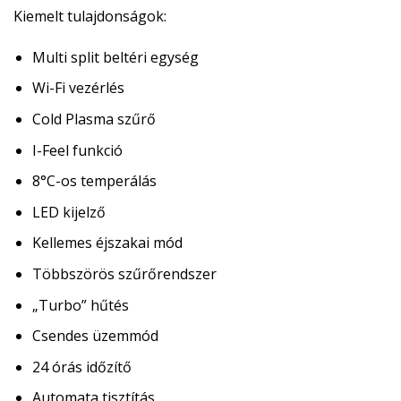
Kiemelt tulajdonságok:
Multi split beltéri egység
Wi-Fi vezérlés
Cold Plasma szűrő
I-Feel funkció
8°C-os temperálás
LED kijelző
Kellemes éjszakai mód
Többszörös szűrőrendszer
„Turbo” hűtés
Csendes üzemmód
24 órás időzítő
Automata tisztítás