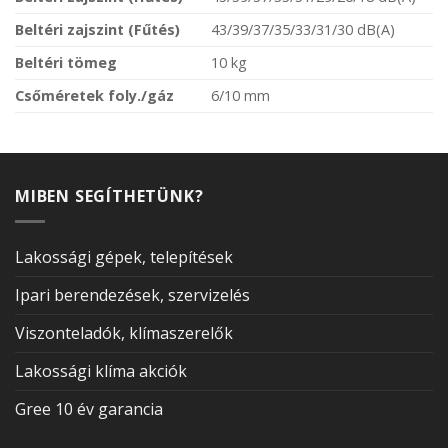
Beltéri zajszint (Fűtés)
43/39/37/35/33/31/30 dB(A)
Beltéri tömeg
10 kg
Csőméretek foly./gáz
6/10 mm
MIBEN SEGÍTHETÜNK?
Lakossági gépek, telepítések
Ipari berendezések, szervizelés
Viszonteladók, klímaszerelők
Lakossági klíma akciók
Gree 10 év garancia