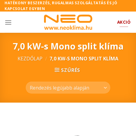
Skip
HATÉKONY BESZERZÉS, RUGALMAS SZOLGÁLTATÁS ÉS JÓ
KAPCSOLAT EGYBEN
to
content
AKCIÓ
7,0 kW-s Mono split klíma
KEZDŐLAP
/
7,0 KW-S MONO SPLIT KLÍMA
SZŰRÉS