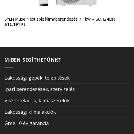
SYEN Muse Next split klímaberendezés 7,1kW – SOH24MN
512.191
Ft
MIBEN SEGÍTHETÜNK?
Lakossági gépek, telepítések
Ipari berendezések, szervizelés
Viszonteladók, klímaszerelők
Lakossági klíma akciók
Gree 10 év garancia