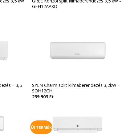
dezés 3,5 kW
GREE Konzol split klímaberendezés 3,5 kW –
GEH12AAXD
dezés – 3,5
SYEN Charm split klímaberendezés 3,2kW –
SOH12CH
239.903
Ft
ÚJ TERMÉK