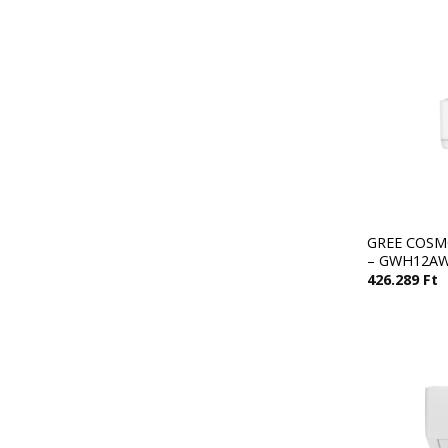
GREE COSMO
– GWH12A
426.289
Ft