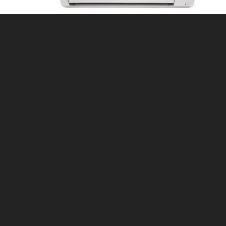
dezés 3,5 kW
Mitsubishi MSZ/MUZ-HR35VF oldalfali
inverteres split klíma – 3,5 kW
0
Ft
a, Budapesten a XIX. kerületben a Hunyadi u. 47.
20 402 8672