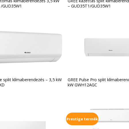
tornás klímaberendezés 3,5 kW
GREE kazettás split klímaberen
1/GUD35W1
– GUD35T1/GUD35W1
 split klímaberendezés – 3,5 kW
GREE Pulse Pro split klímaberen
XD
kW GWH12AGC
Prestige termék