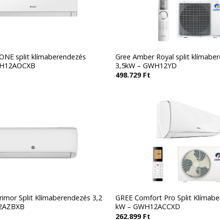
ONE split klímaberendezés
Gree Amber Royal split klímabe
WH12AOCXB
3,5kW – GWH12YD
498.729
Ft
imor Split Klímaberendezés 3,2
GREE Comfort Pro Split Klímabe
2AZBXB
kW – GWH12ACCXD
262.899
Ft