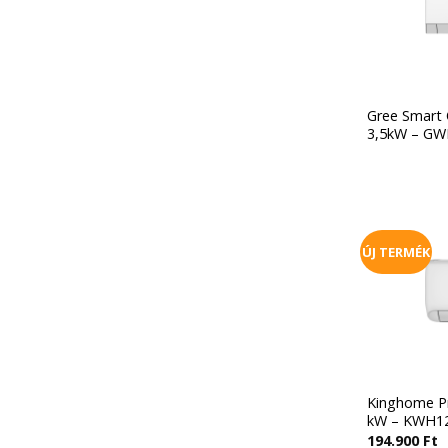
Gree Smart 
3,5kW – G
ÚJ TERMÉK
Kinghome Pr
kW – KWH1
194.900
Ft