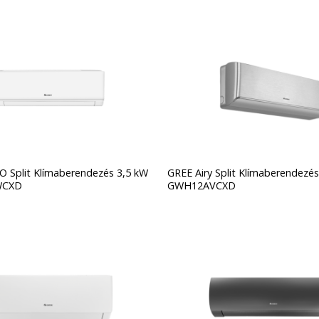
 Split Klímaberendezés 3,5 kW
GREE Airy Split Klímaberendezés
WCXD
GWH12AVCXD