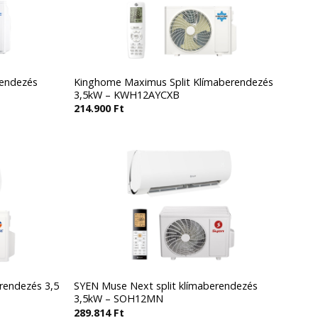
rendezés
Kinghome Maximus Split Klímaberendezés
3,5kW – KWH12AYCXB
214.900
Ft
rendezés 3,5
SYEN Muse Next split klímaberendezés
3,5kW – SOH12MN
289.814
Ft