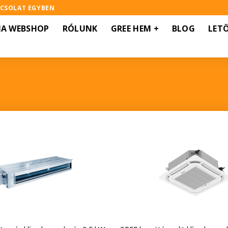
PCSOLAT EGYBEN
MA WEBSHOP
RÓLUNK
GREE HEM +
BLOG
LET