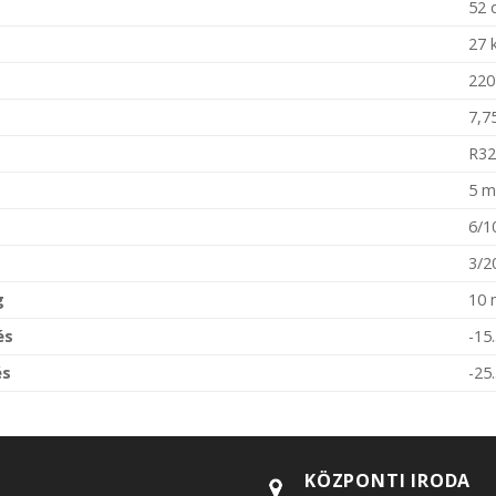
52 
27 
220
7,7
R32
5 m
6/1
3/2
g
10 
és
-15
és
-25
KÖZPONTI IRODA