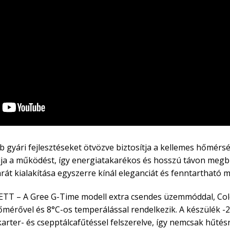
gyári fejlesztéseket ötvözve biztosítja a kellemes hőmérsé
lja a működést, így energiatakarékos és hosszú távon meg
arát kialakítása egyszerre kínál eleganciát és fenntarthat
TT – A Gree G-Time modell extra csendes üzemmóddal, Cold 
hőmérővel és 8°C-os temperálással rendelkezik. A készülék 
ter- és csepptálcafűtéssel felszerelve, így nemcsak hűtésre,