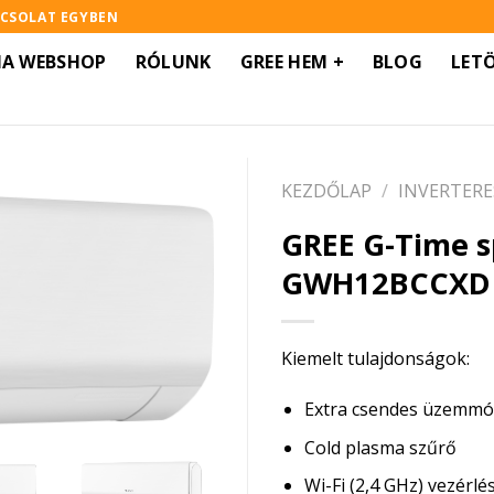
PCSOLAT EGYBEN
MA WEBSHOP
RÓLUNK
GREE HEM +
BLOG
LET
KEZDŐLAP
/
INVERTERE
GREE G-Time s
GWH12BCCXD
Kiemelt tulajdonságok:
Extra csendes üzemm
Cold plasma szűrő
Wi-Fi (2,4 GHz) vezérlé