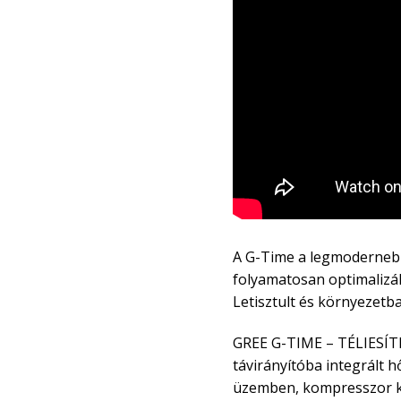
A G-Time a legmodernebb 
folyamatosan optimalizá
Letisztult és környezetb
GREE G-TIME – TÉLIESÍTE
távirányítóba integrált 
üzemben, kompresszor kar