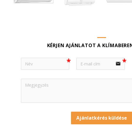
KÉRJEN AJÁNLATOT A KLÍMABERE
email
Ajánlatkérés küldése