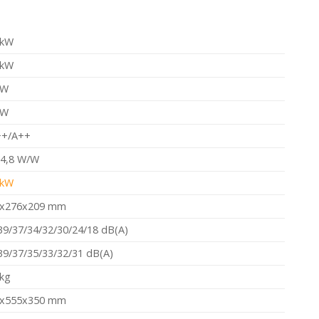
 kW
 kW
0W
0W
++/A++
/4,8 W/W
 kW
x276x209 mm
39/37/34/32/30/24/18 dB(A)
39/37/35/33/32/31 dB(A)
 kg
x555x350 mm