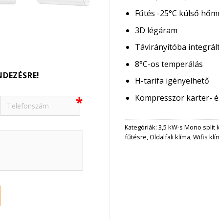
Fűtés -25°C külső hőm
3D légáram
Távirányítóba integrál
8°C-os temperálás
NDEZÉSRE!
H-tarifa igényelhető
Kompresszor karter- é
Kategóriák:
3,5 kW-s Mono split 
fűtésre
,
Oldalfali klíma
,
Wifis klí