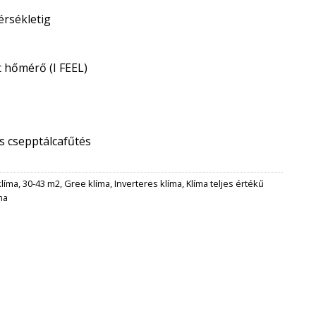
érsékletig
t hőmérő (I FEEL)
s csepptálcafűtés
klíma
,
30-43 m2
,
Gree klíma
,
Inverteres klíma
,
Klíma teljes értékű
ma