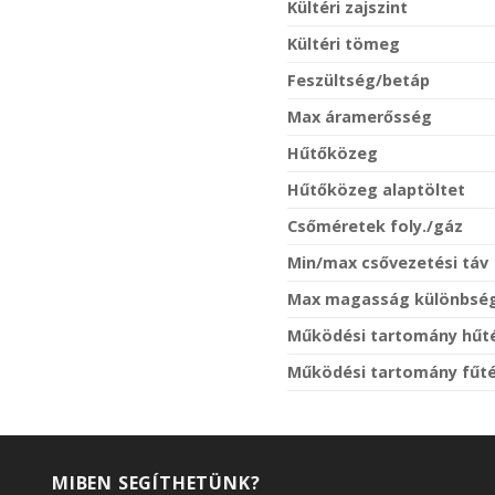
Kültéri zajszint
Kültéri tömeg
Feszültség/betáp
Max áramerősség
Hűtőközeg
Hűtőközeg alaptöltet
Csőméretek foly./gáz
Min/max csővezetési táv
Max magasság különbsé
Működési tartomány hűt
Működési tartomány fűt
MIBEN SEGÍTHETÜNK?