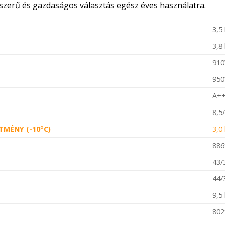
rszerű és gazdaságos választás egész éves használatra.
3,5
3,8
91
95
A+
8,5
TMÉNY (-10°C)
3,0
886
43/
44/
9,5
802