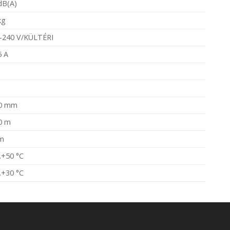
dB(A)
kg
-240 V/KÜLTÉRI
5 A
0 mm
0 m
m
..+50 °C
..+30 °C