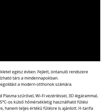
kletet egész évben. Fejlett, öntanuló rendszere
bízható társ a mindennapokban.
ó megoldást a modern otthonok számára.
Plasma szűrővel, Wi-Fi vezérléssel, 3D légárammal,
-25°C-os külső hőmérsékletig használható fűtési
 hanem teljes értékű fűtésre is ajánlott. H-tarifa