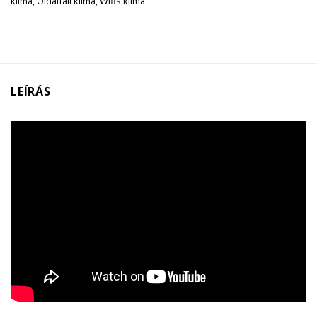
klíma
,
Oldalfali klíma
,
Wifis klíma
LEÍRÁS