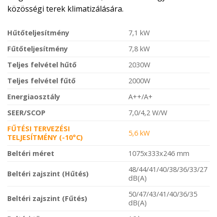
közösségi terek klimatizálására.
Hűtőteljesítmény
7,1 kW
Fűtőteljesítmény
7,8 kW
Teljes felvétel hűtő
2030W
Teljes felvétel fűtő
2000W
Energiaosztály
A++/A+
SEER/SCOP
7,0/4,2 W/W
FŰTÉSI TERVEZÉSI
5,6 kW
TELJESÍTMÉNY (-10°C)
Beltéri méret
1075x333x246 mm
48/44/41/40/38/36/33/27
Beltéri zajszint (Hűtés)
dB(A)
50/47/43/41/40/36/35
Beltéri zajszint (Fűtés)
dB(A)