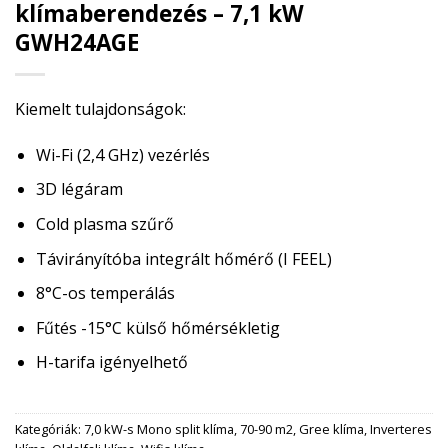
klímaberendezés – 7,1 kW
GWH24AGE
Kiemelt tulajdonságok:
Wi-Fi (2,4 GHz) vezérlés
3D légáram
Cold plasma szűrő
Távirányítóba integrált hőmérő (I FEEL)
8°C-os temperálás
Fűtés -15°C külső hőmérsékletig
H-tarifa igényelhető
Kategóriák:
7,0 kW-s Mono split klíma
,
70-90 m2
,
Gree klíma
,
Inverteres