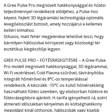
A Gree Pulse Pro megnövelt hatékonysággal és hűtési
teljesítménnyel rendelkezik elődjéhez, a Pulse-hoz
képest. Fejlett 3D légáramlási technológiája optimális
levegőeloszlást biztosít, amely hozzájárul a kellemes
beltéri klímához.
Stílusos, matt fehér megjelenése lehetővé teszi, hogy
bármilyen hálószobai környezet vagy közösségi tér
esztétikus kiegészítője legyen.
GREE PULSE PRO – FŰTÉSRÁSEGÍTÉSRE – A Gree Pulse
Pro modell megnövelt hatékonysággal, 3D légárammal,
Wi-Fi vezérléssel, Cold Plasma szűrővel, távirányítóba
integrált hőmérővel és 8°C-os temperálással
rendelkezik. A készülék -15°C-os külső hőmérsékletig
használható fűtési üzemben, így elsősorban hűtésre és
fűtésrásegítésre ajánlott. H-tarifa igényelhető rá, ezért
átmeneti időszakban kényelmes és költséghatékony
megoldást kínál otthonok, hálószobák vagy kisebb