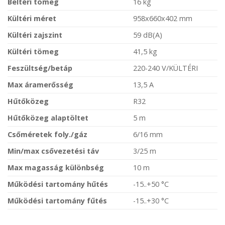
Beltéri tömeg
16 kg
Kültéri méret
958x660x402 mm
Kültéri zajszint
59 dB(A)
Kültéri tömeg
41,5 kg
Feszültség/betáp
220-240 V/KÜLTÉRI
Max áramerősség
13,5 A
Hűtőközeg
R32
Hűtőközeg alaptöltet
5 m
Csőméretek foly./gáz
6/16 mm
Min/max csővezetési táv
3/25 m
Max magasság különbség
10 m
Működési tartomány hűtés
-15..+50 °C
Működési tartomány fűtés
-15..+30 °C