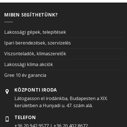
MIBEN SEGÍTHETÜNK?
Lakossági gépek, telepítések
Ipari berendezések, szervizelés
Viszonteladók, klímaszerelők
Lakossági klíma akciók
Gree 10 év garancia
KÖZPONTI IRODA
Látogasson el irodánkba, Budapesten a XIX.
kerületben a Hunyadi u. 47. szám alá.
TELEFON
+36 20 942 9577
|
+36 20 402 8672