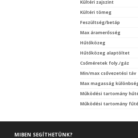
Kültéri zajszint
Kültéri tömeg
Feszültség/betáp
Max áramerősség
Hűtőközeg
Hűtőközeg alaptöltet
Csőméretek foly./gáz
Min/max csővezetési táv
Max magasság különbsé
Működési tartomány hűt
Működési tartomány fűt
MIBEN SEGÍTHETÜNK?