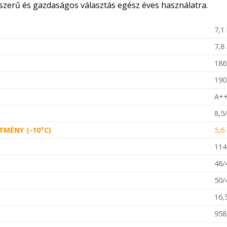
rszerű és gazdaságos választás egész éves használatra.
7,1
7,8
18
19
A+
8,5
TMÉNY (-10°C)
5,6
114
48/
50/
16,
958