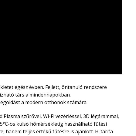
kletet egész évben. Fejlett, öntanuló rendszere
bízható társ a mindennapokban.
ó megoldást a modern otthonok számára.
Plasma szűrővel, Wi-Fi vezérléssel, 3D légárammal,
-25°C-os külső hőmérsékletig használható fűtési
 hanem teljes értékű fűtésre is ajánlott. H-tarifa