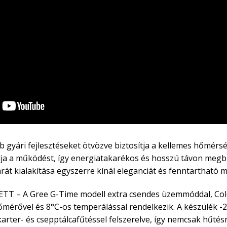
gyári fejlesztéseket ötvözve biztosítja a kellemes hőmérsé
lja a működést, így energiatakarékos és hosszú távon meg
arát kialakítása egyszerre kínál eleganciát és fenntarthat
TT – A Gree G-Time modell extra csendes üzemmóddal, Cold 
hőmérővel és 8°C-os temperálással rendelkezik. A készülék 
ter- és csepptálcafűtéssel felszerelve, így nemcsak hűtésre,