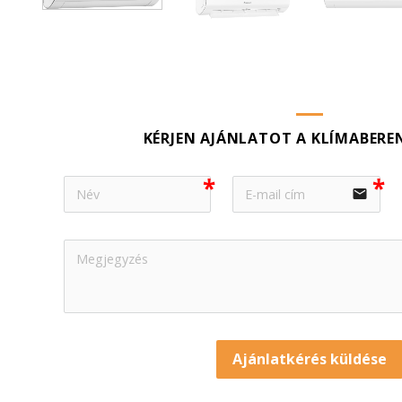
KÉRJEN AJÁNLATOT A KLÍMABERE
email
Ajánlatkérés küldése