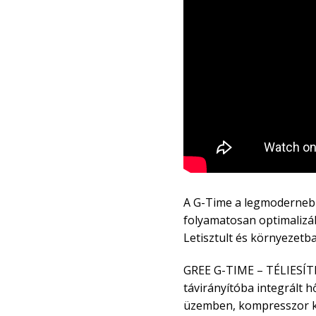
A G-Time a legmodernebb 
folyamatosan optimalizá
Letisztult és környezetb
GREE G-TIME – TÉLIESÍTE
távirányítóba integrált 
üzemben, kompresszor kar