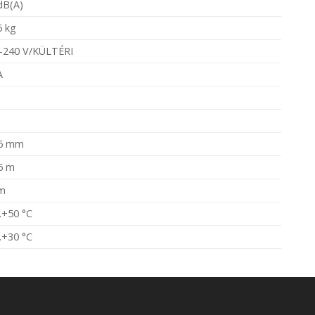
dB(A)
5 kg
-240 V/KÜLTÉRI
A
6 mm
5 m
m
..+50 °C
..+30 °C