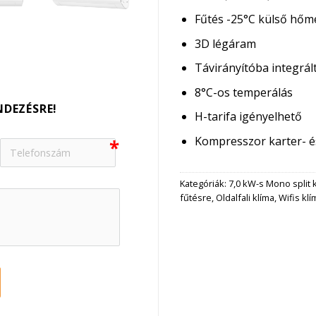
Fűtés -25°C külső hőm
3D légáram
Távirányítóba integrál
8°C-os temperálás
NDEZÉSRE!
H-tarifa igényelhető
Kompresszor karter- é
Kategóriák:
7,0 kW-s Mono split 
fűtésre
,
Oldalfali klíma
,
Wifis klí