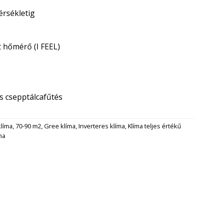
érsékletig
t hőmérő (I FEEL)
s csepptálcafűtés
klíma
,
70-90 m2
,
Gree klíma
,
Inverteres klíma
,
Klíma teljes értékű
ma