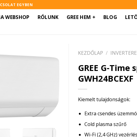
PCSOLAT EGYBEN
MA WEBSHOP
RÓLUNK
GREE HEM +
BLOG
LET
KEZDŐLAP
/
INVERTERE
GREE G-Time s
GWH24BCEXF
Kiemelt tulajdonságok:
Extra csendes üzemm
Cold plasma szűrő
Wi-Fi (2,4 GHz) vezérlé