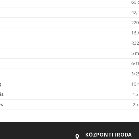
60 
42,
220
16 
R32
5 m
6/1
3/2
g
10 
és
-15
és
-25
KÖZPONTI IRODA