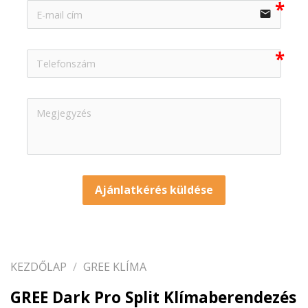
email
Ajánlatkérés küldése
KEZDŐLAP
/
GREE KLÍMA
GREE Dark Pro Split Klímaberendezés