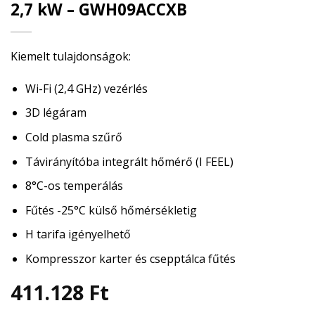
2,7 kW – GWH09ACCXB
Kiemelt tulajdonságok:
Wi-Fi (2,4 GHz) vezérlés
3D légáram
Cold plasma szűrő
Távirányítóba integrált hőmérő (I FEEL)
8°C-os temperálás
Fűtés -25°C külső hőmérsékletig
H tarifa igényelhető
Kompresszor karter és csepptálca fűtés
411.128
Ft