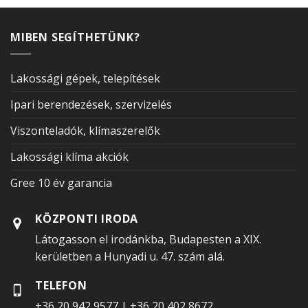
MIBEN SEGÍTHETÜNK?
Lakossági gépek, telepítések
Ipari berendezések, szervizelés
Viszonteladók, klímaszerelők
Lakossági klíma akciók
Gree 10 év garancia
KÖZPONTI IRODA
Látogasson el irodánkba, Budapesten a XIX.
kerületben a Hunyadi u. 47. szám alá.
TELEFON
+36 20 942 9577
|
+36 20 402 8672