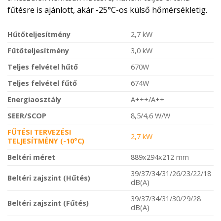
fűtésre is ajánlott, akár -25°C-os külső hőmérsékletig.
Hűtőteljesítmény
2,7 kW
Fűtőteljesítmény
3,0 kW
Teljes felvétel hűtő
670W
Teljes felvétel fűtő
674W
Energiaosztály
A+++/A++
SEER/SCOP
8,5/4,6 W/W
FŰTÉSI TERVEZÉSI
2,7 kW
TELJESÍTMÉNY (-10°C)
Beltéri méret
889x294x212 mm
39/37/34/31/26/23/22/18
Beltéri zajszint (Hűtés)
dB(A)
39/37/34/31/30/29/28
Beltéri zajszint (Fűtés)
dB(A)