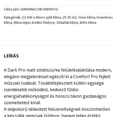
Cikkszám:
GWH09ACCXB-K6DNA1G
Kategóriák:
2,5 kW-s Mono split klíma
,
25-35 m2
,
Gree klíma
,
Inverteres
klíma
,
Klíma teljes értékű fűtésre
,
Oldalfali klíma
,
Wifis klíma
LEÍRÁS
A Dark Pro matt sötétszürke felületkialakítása modern,
elegáns megjelenéssel egészíti ki a Comfort Pro fejlett
műszaki tudását. Továbbfejlesztett kültéri egysége
csendesebb működést, kedvező fűtési
energiahatékonyságot és hosszú távon gazdaságos
üzemeltetést kínál.
A teljeskörű téliesített felszereltségnek köszönhetően
a készülék nemcsak hűtésre, hanem teljes értékű