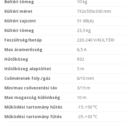
Beltéri tömeg
10 kg
Kültéri méret
732x555x330 mm
Kültéri zajszint
51 dB(A)
Kültéri tömeg
23,5 kg
Feszültség/betáp
220-240 V/KÜLTÉRI
Max áramerősség
6,5 A
Hűtőközeg
R32
Hűtőközeg alaptöltet
5 m
Csőméretek foly./gáz
6/10 mm
Min/max csővezetési táv
3/15 m
Max magasság különbség
10 m
Működési tartomány hűtés
-15..+50 °C
Működési tartomány fűtés
-25..+30 °C