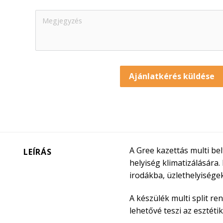
Ajánlatkérés küldése
A Gree kazettás multi be
LEÍRÁS
helyiség klimatizálására
irodákba, üzlethelyiség
A készülék multi split r
lehetővé teszi az esztét