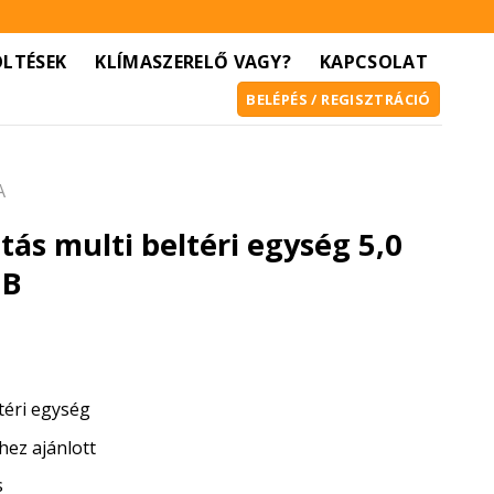
ÖLTÉSEK
KLÍMASZERELŐ VAGY?
KAPCSOLAT
BELÉPÉS / REGISZTRÁCIÓ
A
ás multi beltéri egység 5,0
EB
ltéri egység
hez ajánlott
s