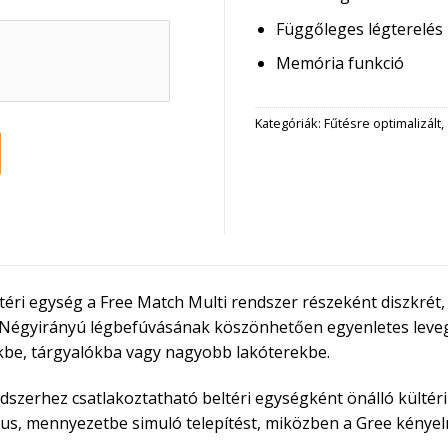
Függőleges légterelés
Memória funkció
Kategóriák:
Fűtésre optimalizált
,
ltéri egység a Free Match Multi rendszer részeként diszkré
. Négyirányú légbefúvásának köszönhetően egyenletes levegő
ekbe, tárgyalókba vagy nagyobb lakóterekbe.
endszerhez csatlakoztatható beltéri egységként önálló kültér
ikus, mennyezetbe simuló telepítést, miközben a Gree kénye