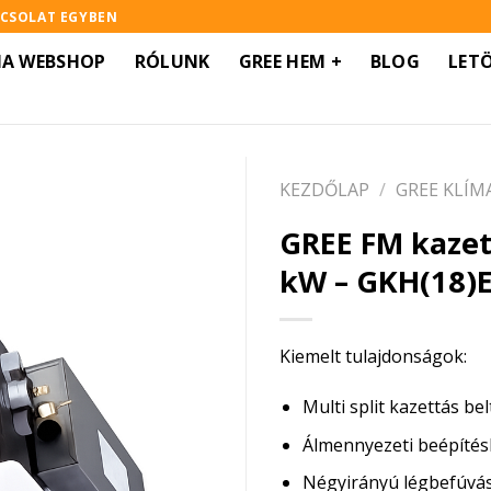
PCSOLAT EGYBEN
MA WEBSHOP
RÓLUNK
GREE HEM +
BLOG
LET
KEZDŐLAP
/
GREE KLÍM
GREE FM kazett
kW – GKH(18)
Kiemelt tulajdonságok:
Multi split kazettás be
Álmennyezeti beépítés
Négyirányú légbefúvá