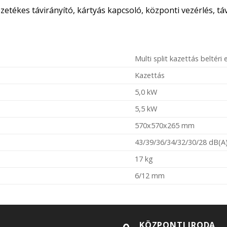
zetékes távirányító, kártyás kapcsoló, központi vezérlés, táv
Multi split kazettás beltéri
Kazettás
5,0 kW
5,5 kW
570x570x265 mm
43/39/36/34/32/30/28 dB(A
17 kg
6/12 mm
KÖZPONTI IRODA