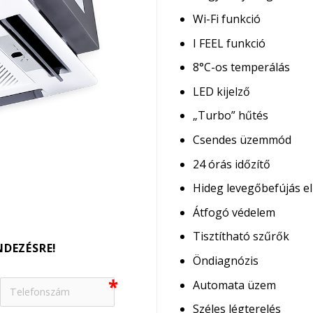
Wi-Fi funkció
I FEEL funkció
8°C-os temperálás
LED kijelző
„Turbo” hűtés
Csendes üzemmód
24 órás időzítő
Hideg levegőbefújás el
Átfogó védelem
Tisztítható szűrők
NDEZÉSRE!
Öndiagnózis
Automata üzem
Széles légterelés