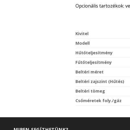
Opcionális tartozékok: ve
Kivitel
Modell
Hűtőteljesítmény
Fűtőteljesítmény
Beltéri méret
Beltéri zajszint (Hűtés)
Beltéri tömeg
Csőméretek foly./gáz
MIBEN SEGÍTHETÜNK?