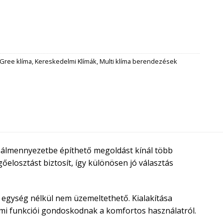
Gree klíma
,
Kereskedelmi Klímák
,
Multi klíma berendezések
t, álmennyezetbe építhető megoldást kínál több
elosztást biztosít, így különösen jó választás
i egység nélkül nem üzemeltethető. Kialakítása
lmi funkciói gondoskodnak a komfortos használatról.