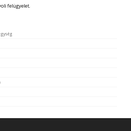
oli felügyelet.
 egység
)