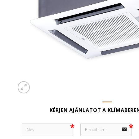
KÉRJEN AJÁNLATOT A KLÍMABERE
email