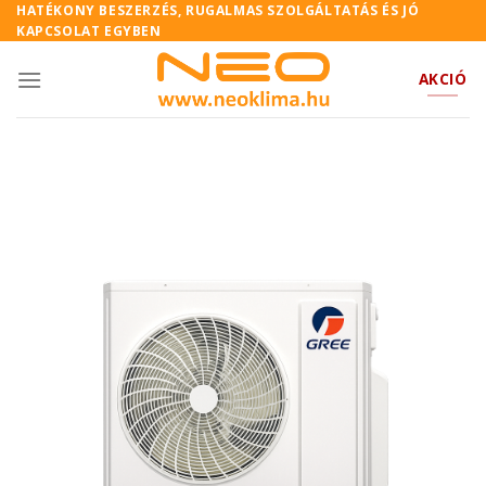
Skip
HATÉKONY BESZERZÉS, RUGALMAS SZOLGÁLTATÁS ÉS JÓ
KAPCSOLAT EGYBEN
to
content
AKCIÓ