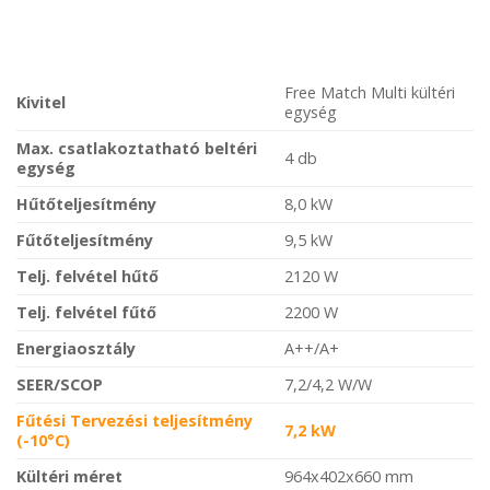
Free Match Multi kültéri
Kivitel
egység
Max. csatlakoztatható beltéri
4 db
egység
Hűtőteljesítmény
8,0 kW
Fűtőteljesítmény
9,5 kW
Telj. felvétel hűtő
2120 W
Telj. felvétel fűtő
2200 W
Energiaosztály
A++/A+
SEER/SCOP
7,2/4,2 W/W
Fűtési Tervezési teljesítmény
7,2 kW
(-10°C)
Kültéri méret
964x402x660 mm