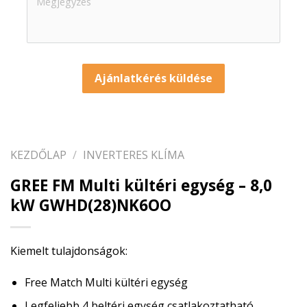
Ajánlatkérés küldése
KEZDŐLAP
/
INVERTERES KLÍMA
GREE FM Multi kültéri egység – 8,0
kW GWHD(28)NK6OO
Kiemelt tulajdonságok:
Free Match Multi kültéri egység
Legfeljebb 4 beltéri egység csatlakoztatható