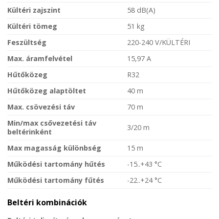
Kültéri zajszint
58 dB(A)
Kültéri tömeg
51 kg
Feszültség
220-240 V/KÜLTÉRI
Max. áramfelvétel
15,97 A
Hűtőközeg
R32
Hűtőközeg alaptöltet
40 m
Max. csövezési táv
70 m
Min/max csővezetési táv
3/20 m
beltérinként
Max magasság különbség
15 m
Működési tartomány hűtés
-15..+43 °C
Működési tartomány fűtés
-22..+24 °C
Beltéri kombinációk