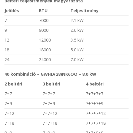
Beltéri teljesítmények magyarázata
Jelölés
BTU
Teljesítmény
7
7000
2,1 kW
9
9000
2,6 kW
12
12000
3,5 kW
18
18000
5,0 kW
24
24000
7,0 kW
40 kombináció – GWHD(28)NK6OO – 8,0 kW
2 beltéri
3 beltéri
4 beltéri
7+7
7+7+7
7+7+7+7
7+9
7+7+9
7+7+7+9
7+12
7+7+12
7+7+7+12
7+18
7+7+18
7+7+7+18
9+9
7+9+9
7+7+9+9