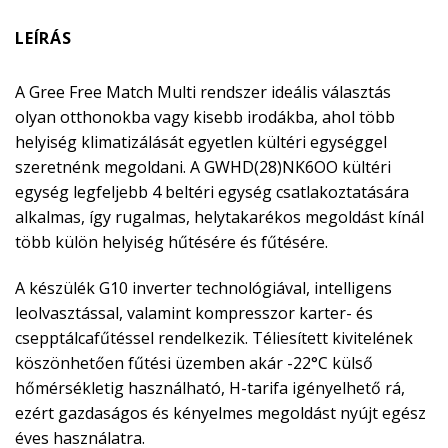
LEÍRÁS
A Gree Free Match Multi rendszer ideális választás
olyan otthonokba vagy kisebb irodákba, ahol több
helyiség klimatizálását egyetlen kültéri egységgel
szeretnénk megoldani. A GWHD(28)NK6OO kültéri
egység legfeljebb 4 beltéri egység csatlakoztatására
alkalmas, így rugalmas, helytakarékos megoldást kínál
több külön helyiség hűtésére és fűtésére.
A készülék G10 inverter technológiával, intelligens
leolvasztással, valamint kompresszor karter- és
csepptálcafűtéssel rendelkezik. Téliesített kivitelének
köszönhetően fűtési üzemben akár -22°C külső
hőmérsékletig használható, H-tarifa igényelhető rá,
ezért gazdaságos és kényelmes megoldást nyújt egész
éves használatra.