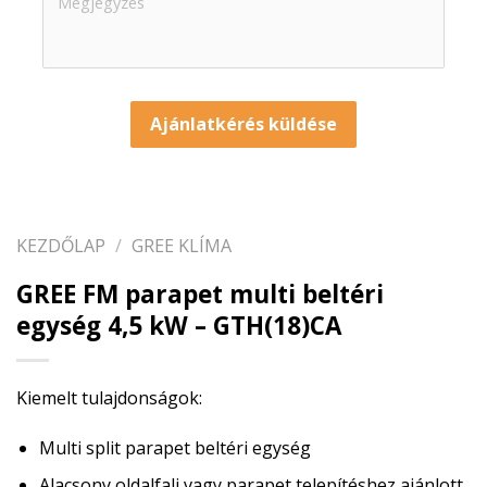
Ajánlatkérés küldése
KEZDŐLAP
/
GREE KLÍMA
GREE FM parapet multi beltéri
egység 4,5 kW – GTH(18)CA
Kiemelt tulajdonságok:
Multi split parapet beltéri egység
Alacsony oldalfali vagy parapet telepítéshez ajánlott