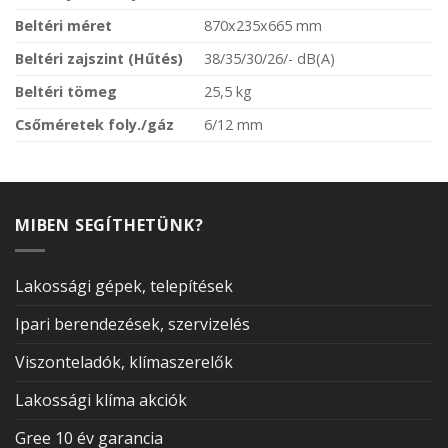
Beltéri méret
870x235x665 mm
Beltéri zajszint (Hűtés)
38/35/30/26/- dB(A)
Beltéri tömeg
25,5 kg
Csőméretek foly./gáz
6/12 mm
MIBEN SEGÍTHETÜNK?
Lakossági gépek, telepítések
Ipari berendezések, szervizelés
Viszonteladók, klímaszerelők
Lakossági klíma akciók
Gree 10 év garancia