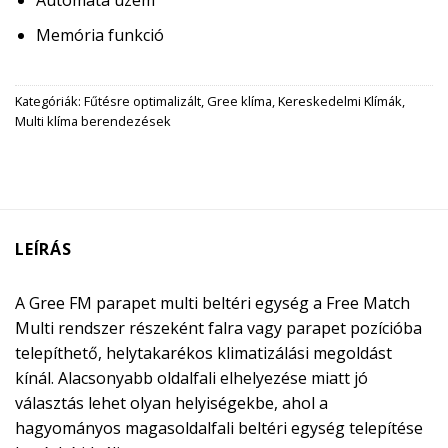
Automata üzem
Memória funkció
Kategóriák:
Fűtésre optimalizált
,
Gree klíma
,
Kereskedelmi Klímák
,
Multi klíma berendezések
LEÍRÁS
A Gree FM parapet multi beltéri egység a Free Match
Multi rendszer részeként falra vagy parapet pozícióba
telepíthető, helytakarékos klimatizálási megoldást
kínál. Alacsonyabb oldalfali elhelyezése miatt jó
választás lehet olyan helyiségekbe, ahol a
hagyományos magasoldalfali beltéri egység telepítése