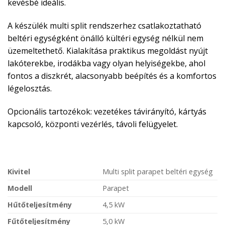
kevésbé ideális.
A készülék multi split rendszerhez csatlakoztatható
beltéri egységként önálló kültéri egység nélkül nem
üzemeltethető. Kialakítása praktikus megoldást nyújt
lakóterekbe, irodákba vagy olyan helyiségekbe, ahol
fontos a diszkrét, alacsonyabb beépítés és a komfortos
légelosztás.
Opcionális tartozékok: vezetékes távirányító, kártyás
kapcsoló, központi vezérlés, távoli felügyelet.
Kivitel
Multi split parapet beltéri egység
Modell
Parapet
Hűtőteljesítmény
4,5 kW
Fűtőteljesítmény
5,0 kW