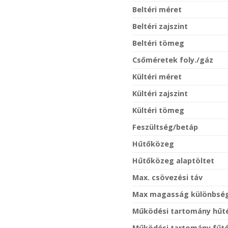
Beltéri méret
Beltéri zajszint
Beltéri tömeg
Csőméretek foly./gáz
Kültéri méret
Kültéri zajszint
Kültéri tömeg
Feszültség/betáp
Hűtőközeg
Hűtőközeg alaptöltet
Max. csövezési táv
Max magasság különbsé
Működési tartomány hűt
Működési tartomány fűt