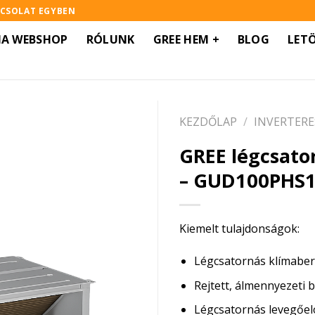
PCSOLAT EGYBEN
MA WEBSHOP
RÓLUNK
GREE HEM +
BLOG
LET
KEZDŐLAP
/
INVERTERE
GREE légcsato
– GUD100PHS
Kiemelt tulajdonságok:
Légcsatornás klímabe
Rejtett, álmennyezeti 
Légcsatornás levegőel