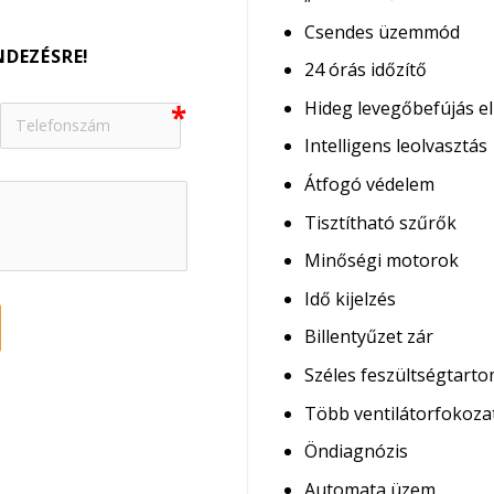
Csendes üzemmód
NDEZÉSRE!
24 órás időzítő
Hideg levegőbefújás el
Intelligens leolvasztás
Átfogó védelem
Tisztítható szűrők
Minőségi motorok
Idő kijelzés
Billentyűzet zár
Széles feszültségtart
Több ventilátorfokoza
Öndiagnózis
Automata üzem