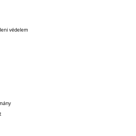
leni védelem
omány
t