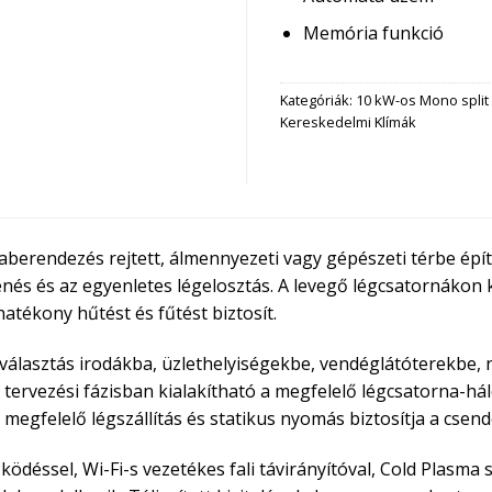
Memória funkció
Kategóriák:
10 kW-os Mono split 
Kereskedelmi Klímák
aberendezés rejtett, álmennyezeti vagy gépészeti térbe épí
nés és az egyenletes légelosztás. A levegő légcsatornákon ke
hatékony hűtést és fűtést biztosít.
választás irodákba, üzlethelyiségekbe, vendéglátóterekbe, 
 tervezési fázisban kialakítható a megfelelő légcsatorna-há
a megfelelő légszállítás és statikus nyomás biztosítja a cs
ödéssel, Wi-Fi-s vezetékes fali távirányítóval, Cold Plasma s