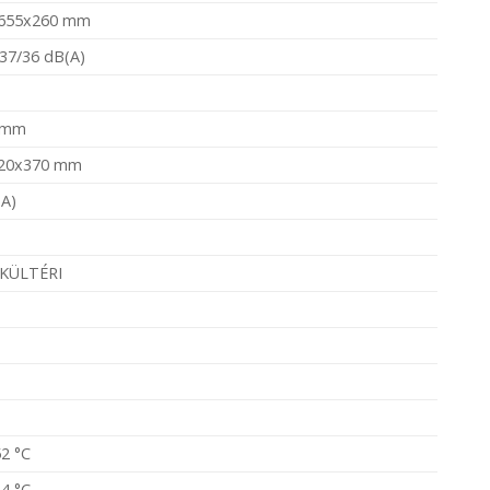
655x260 mm
37/36 dB(A)
 mm
20x370 mm
(A)
/KÜLTÉRI
52 °C
24 °C