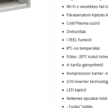
Wi-Fi-s vezetékes fali t
Páratartalom kijelzés 
Cold Plasma szűrő
Öntisztítás
I FEEL funkció
8°C-os temperálás
Fűtés -20°C külső hőm
H-tarifa igényelhető
Kompresszor karter- é
G10 inverter technológ
LED kijelző
Kellemes éjszakai mód
„Turbo” hűtés