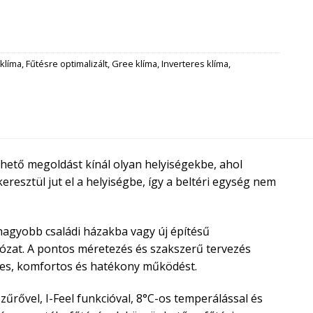
klíma
,
Fűtésre optimalizált
,
Gree klíma
,
Inverteres klíma
,
thető megoldást kínál olyan helyiségekbe, ahol
resztül jut el a helyiségbe, így a beltéri egység nem
nagyobb családi házakba vagy új építésű
lózat. A pontos méretezés és szakszerű tervezés
endes, komfortos és hatékony működést.
zűrővel, I-Feel funkcióval, 8°C-os temperálással és