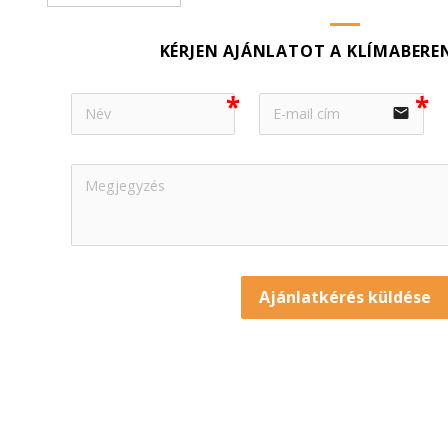
KÉRJEN AJÁNLATOT A KLÍMABERE
email
Ajánlatkérés küldése