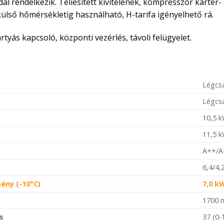
 rendelkezik. Téliesített kivitelének, kompresszor karter
lső hőmérsékletig használható, H-tarifa igényelhető rá.
rtyás kapcsoló, központi vezérlés, távoli felügyelet.
Légcs
Légcs
10,5 
11,5 
A++/A
6,4/4
mény (-10°C)
7,0 k
1700 
s
37 (0-