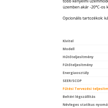
több kényelmi üzemmóddal
üzemben akár -20°C-os kü
Opcionális tartozékok: ká
Kivitel
Modell
Hűtőteljesítmény
Fűtőteljesítmény
Energiaosztály
SEER/SCOP
Fűtési Tervezési teljesít
Beltéri légszállítás
Névleges statikus nyomá