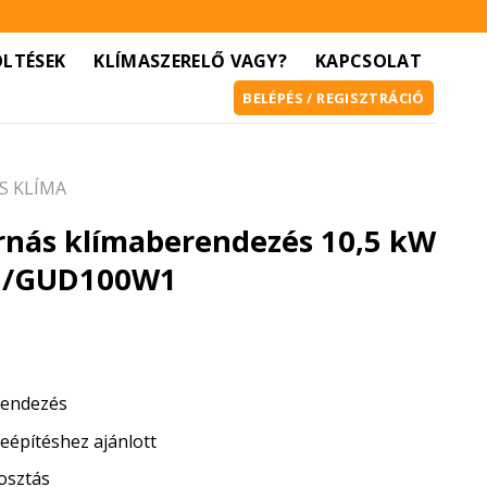
ÖLTÉSEK
KLÍMASZERELŐ VAGY?
KAPCSOLAT
BELÉPÉS / REGISZTRÁCIÓ
S KLÍMA
rnás klímaberendezés 10,5 kW
1/GUD100W1
rendezés
beépítéshez ajánlott
osztás