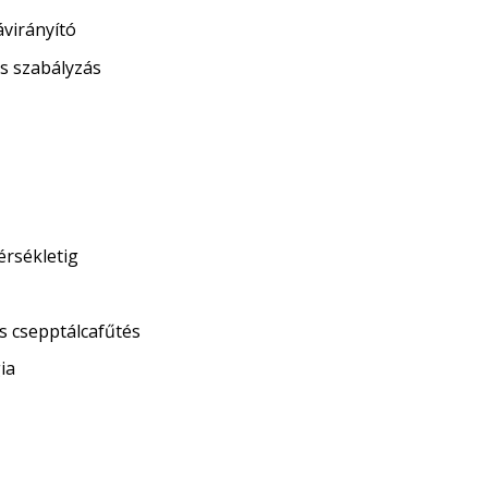
ávirányító
és szabályzás
érsékletig
s csepptálcafűtés
ia