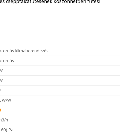
- és csepptálcafűtésének köszönhetően fűtési
atornás klímaberendezés
atornás
kW
kW
+
,2 W/W
W
m3/h
160) Pa