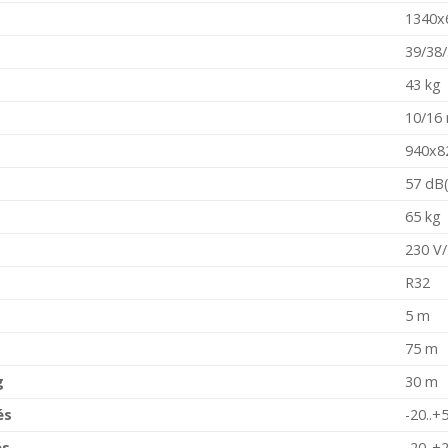
1340x
39/38/
43 kg
10/16
940x8
57 dB
65 kg
230 V
R32
5 m
75 m
g
30 m
és
-20..+
és
-20..+