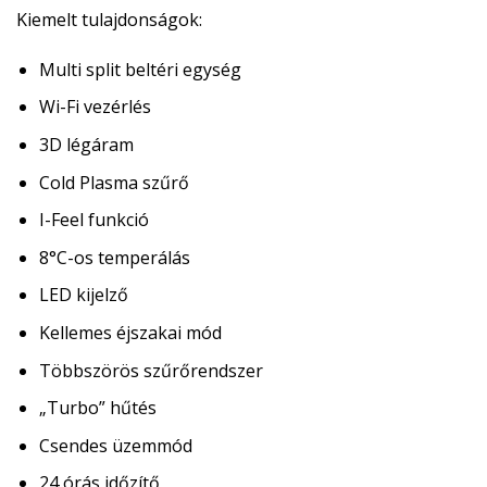
Kiemelt tulajdonságok:
Multi split beltéri egység
Wi-Fi vezérlés
3D légáram
Cold Plasma szűrő
I-Feel funkció
8°C-os temperálás
LED kijelző
Kellemes éjszakai mód
Többszörös szűrőrendszer
„Turbo” hűtés
Csendes üzemmód
24 órás időzítő