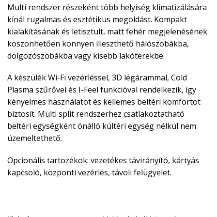
Multi rendszer részeként több helyiség klimatizálására
kínál rugalmas és esztétikus megoldást. Kompakt
kialakításának és letisztult, matt fehér megjelenésének
köszönhetően könnyen illeszthető hálószobákba,
dolgozószobákba vagy kisebb lakóterekbe.
A készülék Wi-Fi vezérléssel, 3D légárammal, Cold
Plasma szűrővel és I-Feel funkcióval rendelkezik, így
kényelmes használatot és kellemes beltéri komfortot
biztosít. Multi split rendszerhez csatlakoztatható
beltéri egységként önálló kültéri egység nélkül nem
üzemeltethető.
Opcionális tartozékok: vezetékes távirányító, kártyás
kapcsoló, központi vezérlés, távoli felügyelet.