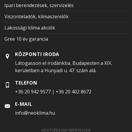
Ipari berendezések, szervizelés
Viszonteladók, klímaszerelők
Lakossági klíma akciók
Gree 10 év garancia
KÖZPONTI IRODA
Látogasson el irodánkba, Budapesten a XIX.
kerületben a Hunyadi u. 47. szám alá.
TELEFON
+36 20 942 9577
|
+36 20 402 8672
E-MAIL
info@neoklima.hu
ADATVÉDELMI IRÁNYELVEK