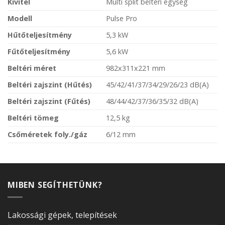
Kivitel
Multi split beltéri egység
Modell
Pulse Pro
Hűtőteljesítmény
5,3 kW
Fűtőteljesítmény
5,6 kW
Beltéri méret
982x311x221 mm
Beltéri zajszint (Hűtés)
45/42/41/37/34/29/26/23 dB(A)
Beltéri zajszint (Fűtés)
48/44/42/37/36/35/32 dB(A)
Beltéri tömeg
12,5 kg
Csőméretek foly./gáz
6/12 mm
MIBEN SEGÍTHETÜNK?
Lakossági gépek, telepítések