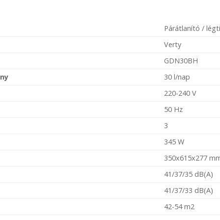
Párátlanító / légt
Verty
GDN30BH
ény
30 l/nap
220-240 V
50 Hz
3
345 W
350x615x277 m
41/37/35 dB(A)
41/37/33 dB(A)
42-54 m2