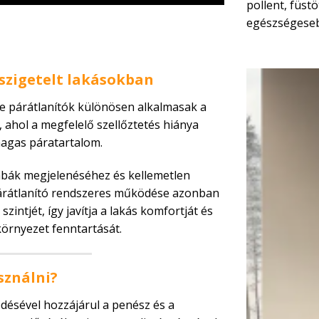
pollent, füstö
egészségeseb
lszigetelt lakásokban
ee párátlanítók különösen alkalmasak a
, ahol a megfelelő szellőztetés hiánya
magas páratartalom.
bák megjelenéséhez és kellemetlen
árátlanító rendszeres működése azonban
zintjét, így javítja a lakás komfortját és
környezet fenntartását.
sználni?
désével hozzájárul a penész és a