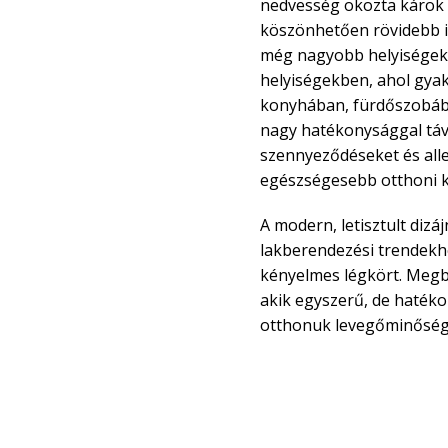
nedvesség okozta károk 
köszönhetően rövidebb id
még nagyobb helyiségekb
helyiségekben, ahol gyak
konyhában, fürdőszobába
nagy hatékonysággal távo
szennyeződéseket és alle
egészségesebb otthoni kö
A modern, letisztult dizá
lakberendezési trendekh
kényelmes légkört. Megb
akik egyszerű, de haték
otthonuk levegőminőségé