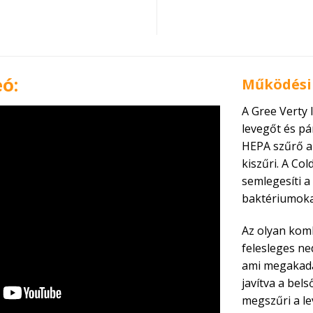
ó:
Működési 
A Gree Verty l
levegőt és pá
HEPA szűrő a 
kiszűri. A Co
semlegesíti 
baktériumokat
Az olyan komb
felesleges ne
ami megakadá
javítva a bel
megszűri a le