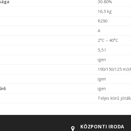
ósága
30-80%
16,5 kg
R290
A
2°C – 40°C
5,5 l
igen
190/150/125 m3/
igen
űrő
igen
Teljes körű jótál
KÖZPONTI IRODA