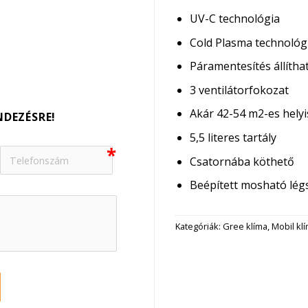
UV-C technológia
Cold Plasma technológ
Páramentesítés állíth
3 ventilátorfokozat
Akár 42-54 m2-es helyi
NDEZÉSRE!
5,5 literes tartály
Csatornába köthető
Beépített mosható lég
Kategóriák:
Gree klíma
,
Mobil kl