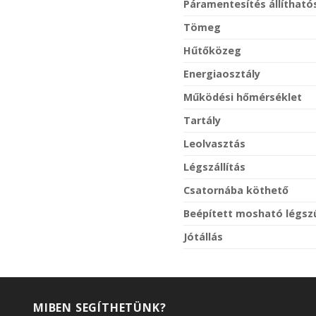
Páramentesítés állíthat
Tömeg
Hűtőközeg
Energiaosztály
Működési hőmérséklet
Tartály
Leolvasztás
Légszállítás
Csatornába köthető
Beépített mosható légsz
Jótállás
MIBEN SEGÍTHETÜNK?