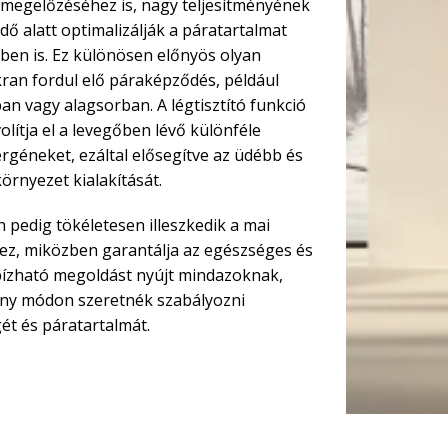
megelőzéséhez is, nagy teljesítményének
ő alatt optimalizálják a páratartalmat
en is. Ez különösen előnyös olyan
ran fordul elő páraképződés, például
n vagy alagsorban. A légtisztító funkció
lítja el a levegőben lévő különféle
rgéneket, ezáltal elősegítve az üdébb és
rnyezet kialakítását.
jn pedig tökéletesen illeszkedik a mai
ez, miközben garantálja az egészséges és
ízható megoldást nyújt mindazoknak,
ony módon szeretnék szabályozni
t és páratartalmát.