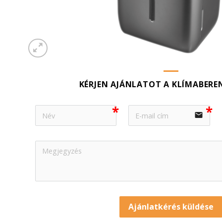
KÉRJEN AJÁNLATOT A KLÍMABERE
email
Ajánlatkérés küldése