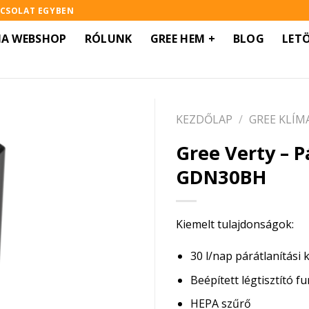
PCSOLAT EGYBEN
MA WEBSHOP
RÓLUNK
GREE HEM +
BLOG
LET
KEZDŐLAP
/
GREE KLÍM
Gree Verty – Pá
GDN30BH
Kiemelt tulajdonságok:
30 l/nap párátlanítási 
Beépített légtisztító f
HEPA szűrő