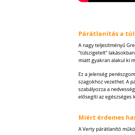
Párátlanítás a tú
A nagy teljesítményű Gr
“túlszigetelt” lakásokban
miatt gyakran alakul ki 
Ez a jelenség penészgom
szagokhoz vezethet. A p
szabályozza a nedvesség s
elősegíti az egészséges 
Miért érdemes ha
A Verty párátlanító műkö