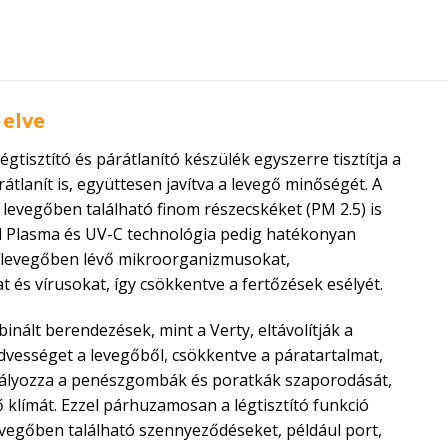
elve
égtisztító és párátlanító készülék egyszerre tisztítja a
rátlanít is, együttesen javítva a levegő minőségét. A
levegőben található finom részecskéket (PM 2.5) is
ld Plasma és UV-C technológia pedig hatékonyan
a levegőben lévő mikroorganizmusokat,
 és vírusokat, így csökkentve a fertőzések esélyét.
inált berendezések, mint a Verty, eltávolítják a
dvességet a levegőből, csökkentve a páratartalmat,
lyozza a penészgombák és poratkák szaporodását,
ső klímát. Ezzel párhuzamosan a légtisztító funkció
vegőben található szennyeződéseket, például port,