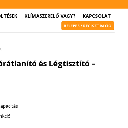
ÖLTÉSEK
KLÍMASZERELŐ VAGY?
KAPCSOLAT
BELÉPÉS / REGISZTRÁCIÓ
A
rátlanító és Légtisztító –
kapacitás
unkció