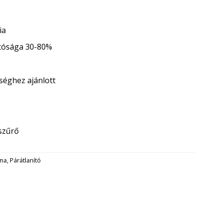
ia
atósága 30-80%
séghez ajánlott
szűrő
íma
,
Párátlanító