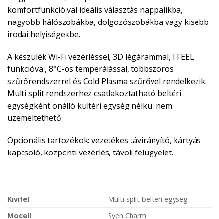
komfortfunkcióival ideális választás nappalikba,
nagyobb hálószobákba, dolgozószobákba vagy kisebb
irodai helyiségekbe.
A készülék Wi-Fi vezérléssel, 3D légárammal, I FEEL
funkcióval, 8°C-os temperálással, többszörös
szűrőrendszerrel és Cold Plasma szűrővel rendelkezik.
Multi split rendszerhez csatlakoztatható beltéri
egységként önálló kültéri egység nélkül nem
üzemeltethető.
Opcionális tartozékok: vezetékes távirányító, kártyás
kapcsoló, központi vezérlés, távoli felügyelet.
Kivitel
Multi split beltéri egység
Modell
Syen Charm