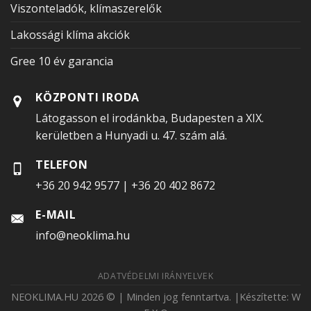
Viszonteladók, klímaszerelők
Lakossági klíma akciók
Gree 10 év garancia
KÖZPONTI IRODA
Látogasson el irodánkba, Budapesten a XIX.
kerületben a Hunyadi u. 47. szám alá.
TELEFON
+36 20 942 9577
|
+36 20 402 8672
E-MAIL
info@neoklima.hu
ADATVÉDELMI IRÁNYELVEK
NEOKLIMA.HU 2026 © | Minden jog fenntartva. |Készítette:
W