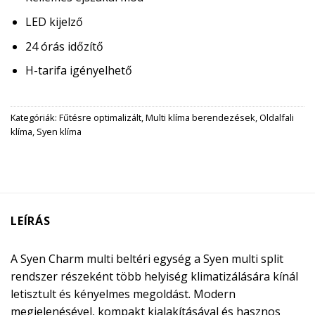
LED kijelző
24 órás időzítő
H-tarifa igényelhető
Kategóriák:
Fűtésre optimalizált
,
Multi klíma berendezések
,
Oldalfali
klíma
,
Syen klíma
LEÍRÁS
A Syen Charm multi beltéri egység a Syen multi split
rendszer részeként több helyiség klimatizálására kínál
letisztult és kényelmes megoldást. Modern
megjelenésével, kompakt kialakításával és hasznos