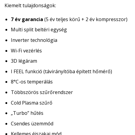
Kiemelt tulajdonságok:
7 év garancia
(5 év teljes körű + 2 év kompresszor)
Multi split beltéri egység
Inverter technológia
Wi-Fi vezérlés
3D légáram
I FEEL funkció (távirányítóba épített hőmérő)
8°C-os temperálás
Többszörös szűrőrendszer
Cold Plasma szűrő
„Turbo” hűtés
Csendes üzemmód
Kellemes éjszakai mód