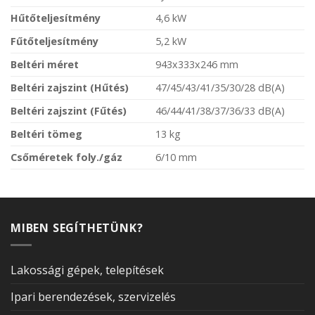
Hűtőteljesítmény
4,6 kW
Fűtőteljesítmény
5,2 kW
Beltéri méret
943x333x246 mm
Beltéri zajszint (Hűtés)
47/45/43/41/35/30/28 dB(A)
Beltéri zajszint (Fűtés)
46/44/41/38/37/36/33 dB(A)
Beltéri tömeg
13 kg
Csőméretek foly./gáz
6/10 mm
MIBEN SEGÍTHETÜNK?
Lakossági gépek, telepítések
Ipari berendezések, szervizelés