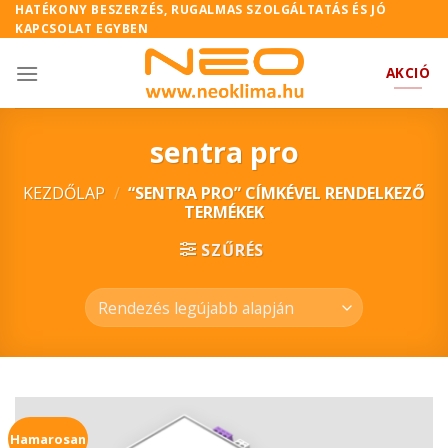
Skip
HATÉKONY BESZERZÉS, RUGALMAS SZOLGÁLTATÁS ÉS JÓ
KAPCSOLAT EGYBEN
to
content
AKCIÓ
sentra pro
KEZDŐLAP
/
“SENTRA PRO” CÍMKÉVEL RENDELKEZŐ
TERMÉKEK
SZŰRÉS
Hamarosan