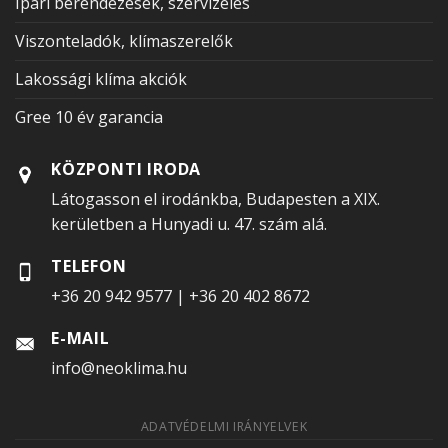
Ipari berendezések, szervizelés
Viszonteladók, klímaszerelők
Lakossági klíma akciók
Gree 10 év garancia
KÖZPONTI IRODA
Látogasson el irodánkba, Budapesten a XIX.
kerületben a Hunyadi u. 47. szám alá.
TELEFON
+36 20 942 9577
|
+36 20 402 8672
E-MAIL
info@neoklima.hu
ADATVÉDELMI IRÁNYELVEK