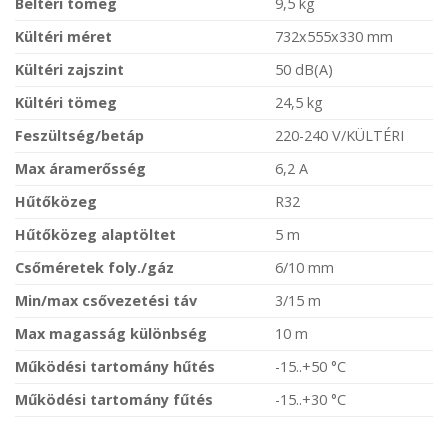
Beltéri tömeg
9,5 kg
Kültéri méret
732x555x330 mm
Kültéri zajszint
50 dB(A)
Kültéri tömeg
24,5 kg
Feszültség/betáp
220-240 V/KÜLTÉRI
Max áramerősség
6,2 A
Hűtőközeg
R32
Hűtőközeg alaptöltet
5 m
Csőméretek foly./gáz
6/10 mm
Min/max csővezetési táv
3/15 m
Max magasság különbség
10 m
Működési tartomány hűtés
-15..+50 °C
Működési tartomány fűtés
-15..+30 °C