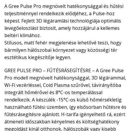
A Gree Pulse Pro megnövelt hatékonysággal és hűtési
teljesítménnyel rendelkezik elődjéhez, a Pulse-hoz
képest. Fejlett 3D légáramlási technológiája optimális
levegőeloszlást biztosít, amely hozzájárul a kellemes
beltéri klímához.
Stílusos, matt fehér megjelenése lehetővé teszi, hogy
bármilyen hálószobai környezet vagy közösségi tér
esztétikus kiegészítője legyen.
GREE PULSE PRO – FŰTÉSRÁSEGÍTÉSRE – A Gree Pulse
Pro modell megnövelt hatékonysággal, 3D légárammal,
Wi-Fi vezérléssel, Cold Plasma szűrővel, távirányítóba
integrált hőmérővel és 8°C-os temperálással
rendelkezik. A készülék -15°C-os külső hőmérsékletig
használható fűtési üzemben, így elsősorban hűtésre és
fűtésrásegítésre ajánlott. H-tarifa igényelhető rá, ezért
átmeneti időszakban kényelmes és költséghatékony
megoldást kínál otthonok, hálószobák vagy kisebb