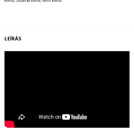
klíma
,
Oldalfali klíma
,
Wifis klíma
LEÍRÁS