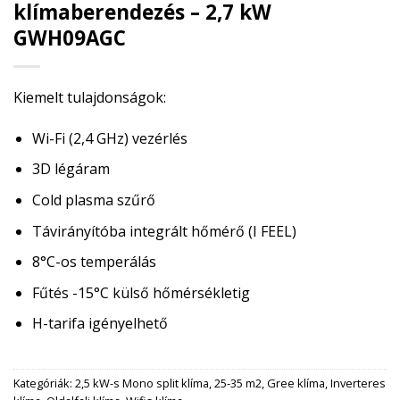
klímaberendezés – 2,7 kW
GWH09AGC
Kiemelt tulajdonságok:
Wi-Fi (2,4 GHz) vezérlés
3D légáram
Cold plasma szűrő
Távirányítóba integrált hőmérő (I FEEL)
8°C-os temperálás
Fűtés -15°C külső hőmérsékletig
H-tarifa igényelhető
Kategóriák:
2,5 kW-s Mono split klíma
,
25-35 m2
,
Gree klíma
,
Inverteres