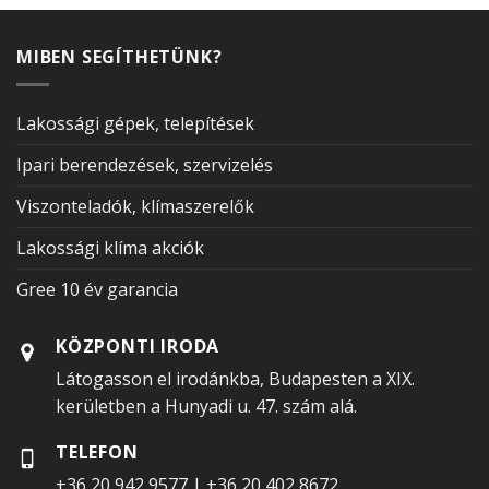
MIBEN SEGÍTHETÜNK?
Lakossági gépek, telepítések
Ipari berendezések, szervizelés
Viszonteladók, klímaszerelők
Lakossági klíma akciók
Gree 10 év garancia
KÖZPONTI IRODA
Látogasson el irodánkba, Budapesten a XIX.
kerületben a Hunyadi u. 47. szám alá.
TELEFON
+36 20 942 9577
|
+36 20 402 8672