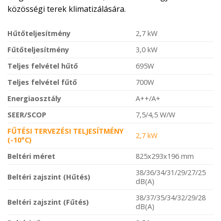
közösségi terek klimatizálására.
Hűtőteljesítmény
2,7 kW
Fűtőteljesítmény
3,0 kW
Teljes felvétel hűtő
695W
Teljes felvétel fűtő
700W
Energiaosztály
A++/A+
SEER/SCOP
7,5/4,5 W/W
FŰTÉSI TERVEZÉSI TELJESÍTMÉNY
2,7 kW
(-10°C)
Beltéri méret
825x293x196 mm
38/36/34/31/29/27/25
Beltéri zajszint (Hűtés)
dB(A)
38/37/35/34/32/29/28
Beltéri zajszint (Fűtés)
dB(A)