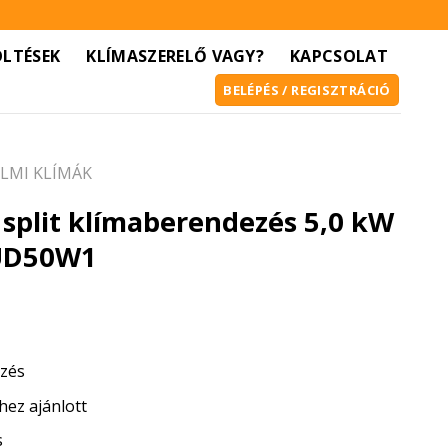
ÖLTÉSEK
KLÍMASZERELŐ VAGY?
KAPCSOLAT
BELÉPÉS / REGISZTRÁCIÓ
LMI KLÍMÁK
 split klímaberendezés 5,0 kW
UD50W1
ezés
hez ajánlott
s