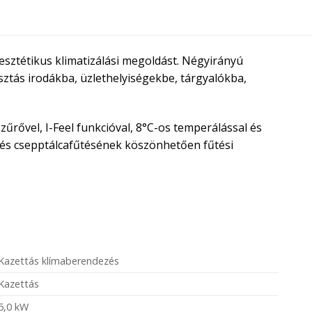
esztétikus klimatizálási megoldást. Négyirányú
sztás irodákba, üzlethelyiségekbe, tárgyalókba,
zűrővel, I-Feel funkcióval, 8°C-os temperálással és
- és csepptálcafűtésének köszönhetően fűtési
Kazettás klímaberendezés
Kazettás
5,0 kW