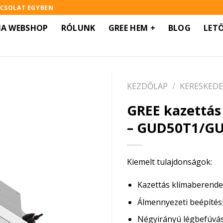
PCSOLAT EGYBEN
MA WEBSHOP
RÓLUNK
GREE HEM +
BLOG
LET
KEZDŐLAP
/
KERESKEDE
GREE kazettás
– GUD50T1/G
Kiemelt tulajdonságok:
Kazettás klímaberend
Álmennyezeti beépítés
Négyirányú légbefúvá