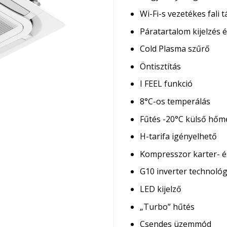
Wi-Fi-s vezetékes fali t
Páratartalom kijelzés 
Cold Plasma szűrő
Öntisztítás
I FEEL funkció
8°C-os temperálás
Fűtés -20°C külső hőm
H-tarifa igényelhető
Kompresszor karter- é
G10 inverter technológ
LED kijelző
„Turbo” hűtés
Csendes üzemmód