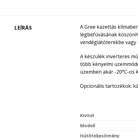
A Gree kazettás klímaber
LEÍRÁS
légbefúvásának köszönhet
vendéglátóterekbe vagy
A készülék inverteres műk
több kényelmi üzemmóddal
üzemben akár -20°C-os kü
Opcionális tartozékok: ká
Kivitel
Modell
Hűtőteljesítmény