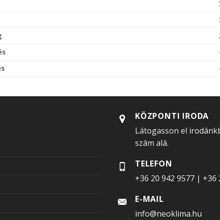
g
és
és
KÖZPONTI IRODA
Látogasson el irodánkb
szám alá.
TELEFON
+36 20 942 9577
|
+36 
E-MAIL
info@neoklima.hu