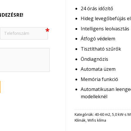
24 órás időzítő
NDEZÉSRE!
Hideg levegőbefújás el
Intelligens leolvasztás
Átfogó védelem
Tisztítható szűrők
Öndiagnózis
Automata üzem
Memória funkció
Automatikusan leenged
modelleknél
Kategóriák:
40-60 m2
,
5,0 kW-s M
Klímák
,
Wifis klíma