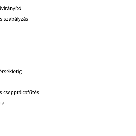
ávirányító
és szabályzás
érsékletig
s csepptálcafűtés
ia