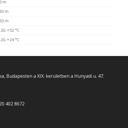
5 m
30 m
20 m
-20..+52 °C
-20..+24 °C
a, Budapesten a XIX. kerületben a Hunyadi u. 47.
20 402 8672