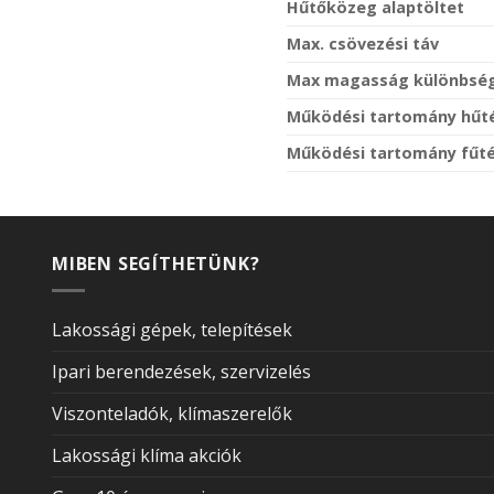
Hűtőközeg alaptöltet
Max. csövezési táv
Max magasság különbsé
Működési tartomány hűt
Működési tartomány fűt
MIBEN SEGÍTHETÜNK?
Lakossági gépek, telepítések
Ipari berendezések, szervizelés
Viszonteladók, klímaszerelők
Lakossági klíma akciók