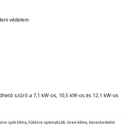
leni védelem
hető szűrő a 7,1 kW-os, 10,5 kW-os és 12,1 kW-os
ono split klíma
,
Fűtésre optimalizált
,
Gree klíma
,
Kereskedelmi