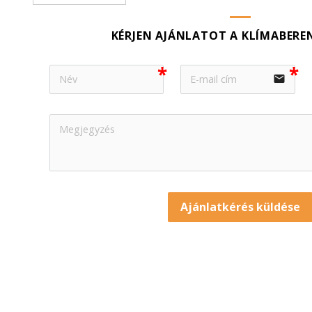
KÉRJEN AJÁNLATOT A KLÍMABERE
email
Ajánlatkérés küldése