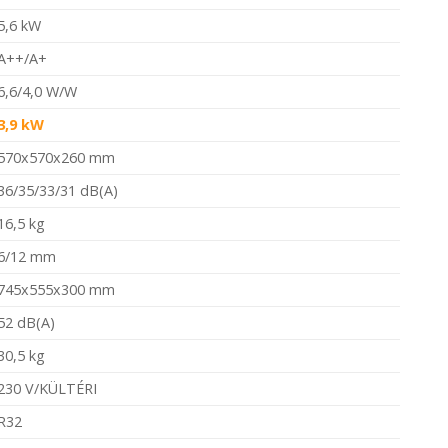
5,6 kW
A++/A+
6,6/4,0 W/W
3,9 kW
570x570x260 mm
36/35/33/31 dB(A)
16,5 kg
6/12 mm
745x555x300 mm
52 dB(A)
30,5 kg
230 V/KÜLTÉRI
R32