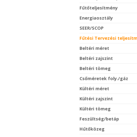
Fűtőteljesítmény
Energiaosztály
SEER/SCOP
Fűtési Tervezési teljesít
Beltéri méret
Beltéri zajszint
Beltéri tömeg
Csőméretek foly./gáz
Kültéri méret
Kültéri zajszint
Kültéri tömeg
Feszültség/betáp
Hűtőközeg