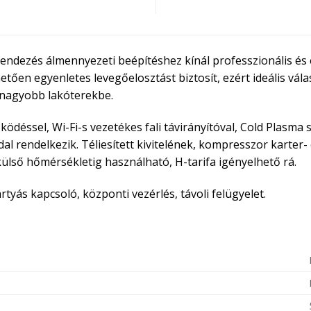
endezés álmennyezeti beépítéshez kínál professzionális és 
ően egyenletes levegőelosztást biztosít, ezért ideális vála
 nagyobb lakóterekbe.
ödéssel, Wi-Fi-s vezetékes fali távirányítóval, Cold Plasma s
 rendelkezik. Téliesített kivitelének, kompresszor karter
lső hőmérsékletig használható, H-tarifa igényelhető rá.
rtyás kapcsoló, központi vezérlés, távoli felügyelet.